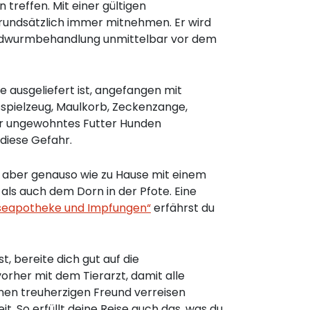
treffen. Mit einer gültigen
grundsätzlich immer mitnehmen. Er wird
Bandwurmbehandlung unmittelbar vor dem
 ausgeliefert ist, angefangen mit
gsspielzeug, Maulkorb, Zeckenzange,
er ungewohntes Futter Hunden
diese Gefahr.
st aber genauso wie zu Hause mit einem
als auch dem Dorn in der Pfote. Eine
seapotheke und Impfungen“
erfährst du
, bereite dich gut auf die
 vorher mit dem Tierarzt, damit alle
nen treuherzigen Freund verreisen
 So erfüllt deine Reise auch das, was du