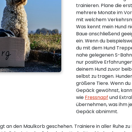
trainieren. Plane die e
mehrere Monate im Vorau
mit welchem Verkehrsmitt
Was kennt mein Hund ni
Baue anschließend geeig
ein. Wenn du beispielswe
du mit dem Hund Trepp
nahe gelegenen S-Bahnh
nur positive Erfahrunge
deinem Hund zuvor bei
selbst zu tragen. Hunde
größere Tiere. Wenn du 
Gepäck gewöhnst, kann e
wie
Fressnapf
und Extra
übernehmen, was ihm je
Gepäck abnimmt.
t an den Maulkorb geschehen. Trainiere in aller Ruhe zu