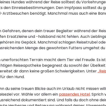
eines Hundes während der Reise solltest du Vorkehrungen 
rts den Einreisebestimmungen. Den Impfpass solltest du 
otfall-Arztbesuchen benötigt. Manchmal muss auch eine 
 Gefahren, denen dein treuer Begleiter während der Reise
rfen Ersatzleine und -halsband nicht fehlen. Auch Lieblin
gehören ins Gepäck. Manchmal schlagen Reisetrubel od
 ausreichenden Menge des gewohnten Futters umgehst du 
 unerforschten Terrain macht dem Tier viel Freude. Es i
ichtigen Reiseapotheke begegnest du sowohl der Übelkeit 
ereitet dir dann keine großen Schwierigkeiten. Unter
„Rei
für den Hund.
 du seine treuen Blicke auch im Urlaub nicht missen willst
seziel vor. Wähle vor allem ein
passendes Hotel
. Sprich
sreichend dokumentiert sind. Und falls du doch ohne dei
gute Herberge und Betreuung während deiner Abwesenheit.