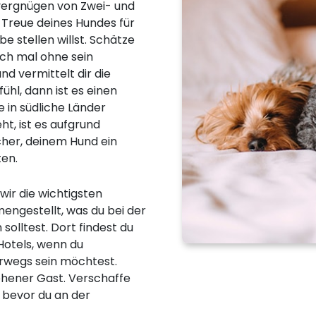
ergnügen von Zwei- und
e Treue deines Hundes für
e stellen willst. Schätze
uch mal ohne sein
 vermittelt dir die
ühl, dann ist es einen
 in südliche Länder
t, ist es aufgrund
cher, deinem Hund ein
en.
wir die wichtigsten
engestellt, was du bei der
olltest. Dort findest du
Hotels, wenn du
rwegs sein möchtest.
sehener Gast. Verschaffe
 bevor du an der