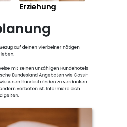
Erziehung
Training
eplanung
in Bezug auf deinen Vierbeiner nötigen
leben.
sweise mit seinen unzähligen Hundehotels
chische Bundesland Angeboten wie Gassi-
ewiesenen Hundestränden zu verdanken.
sondern verboten ist. Informiere dich
d gelten.