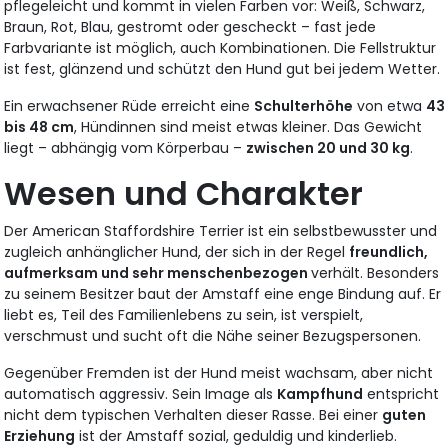
pflegeleicht und kommt in vielen Farben vor: Weiß, Schwarz,
Braun, Rot, Blau, gestromt oder gescheckt – fast jede
Farbvariante ist möglich, auch Kombinationen. Die Fellstruktur
ist fest, glänzend und schützt den Hund gut bei jedem Wetter.
Ein erwachsener Rüde erreicht eine
Schulterhöhe
von etwa
43
bis 48 cm
, Hündinnen sind meist etwas kleiner. Das Gewicht
liegt – abhängig vom Körperbau –
zwischen 20 und 30 kg
.
Wesen und Charakter
Der American Staffordshire Terrier ist ein selbstbewusster und
zugleich anhänglicher Hund, der sich in der Regel
freundlich,
aufmerksam und sehr menschenbezogen
verhält. Besonders
zu seinem Besitzer baut der Amstaff eine enge Bindung auf. Er
liebt es, Teil des Familienlebens zu sein, ist verspielt,
verschmust und sucht oft die Nähe seiner Bezugspersonen.
Gegenüber Fremden ist der Hund meist wachsam, aber nicht
automatisch aggressiv. Sein Image als
Kampfhund
entspricht
nicht dem typischen Verhalten dieser Rasse. Bei einer
guten
Erziehung
ist der Amstaff sozial, geduldig und kinderlieb.