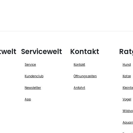
twelt
Servicewelt
Kontakt
Rat
Service
Kontakt
Hund
Kundenclub
Öffnungszeiten
Katze
Newsletter
Anfahrt
Kleinti
App
Vogel
Wildvo
Aquari