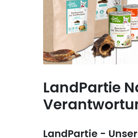
LandPartie Na
Verantwortu
LandPartie - Unse