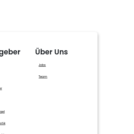
geber
Über Uns
Jobs
Team
er
gel
stik